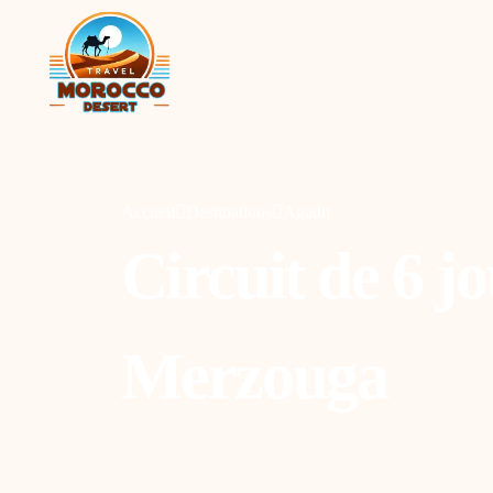
Accueil
Destinations
Agadir
Circuit de 6 j
Agadir
C
Merzouga
Marrakech
O