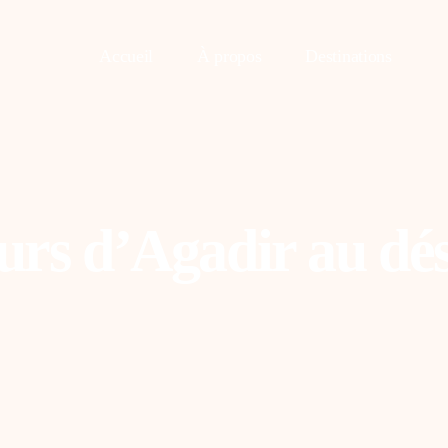
Accueil
À propos
Destinations
ours d’Agadir au dé
asablanca
Fès
uarzazate
Tanger