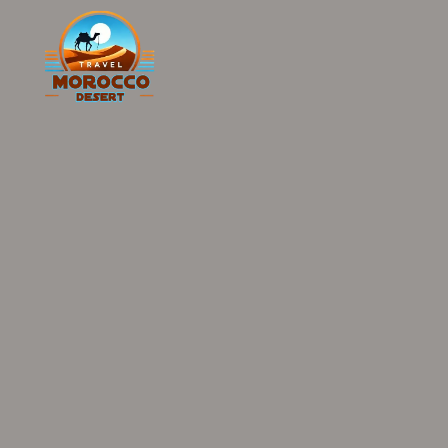
Agadir
C
Marrakech
O